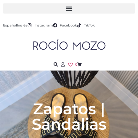
Español
Inglés
Instagram
Facebook
TikTok
0
Zapatos |
Sandalias