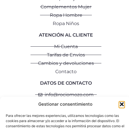
Complementos Mujer
Ropa Hombre
Ropa Niños
ATENCIÓN AL CLIENTE
Mi Cuenta
Tarifas de Envíos
Cambios y devoluciones
Contacto
DATOS DE CONTACTO
info@rociomozo.com
+34 640 792 335
Gestionar consentimiento
Para ofrecer las mejores experiencias, utilizamos tecnologías como las
Aviso Legal
Política de Privacidad
Política de Cookies
cookies para almacenar y/o acceder a la información del dispositivo. El
consentimiento de estas tecnologías nos permitirá procesar datos como el