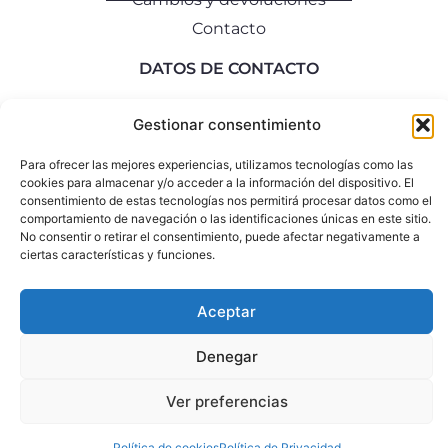
Contacto
DATOS DE CONTACTO
info@rociomozo.com
Gestionar consentimiento
+34 640 792 335
Para ofrecer las mejores experiencias, utilizamos tecnologías como las
cookies para almacenar y/o acceder a la información del dispositivo. El
Aviso Legal
Política de Privacidad
Política de Cookies
consentimiento de estas tecnologías nos permitirá procesar datos como el
comportamiento de navegación o las identificaciones únicas en este sitio.
copyright ©2026 rociomozo.com
No consentir o retirar el consentimiento, puede afectar negativamente a
ciertas características y funciones.
Aceptar
Denegar
Ver preferencias
Política de cookies
Política de Privacidad