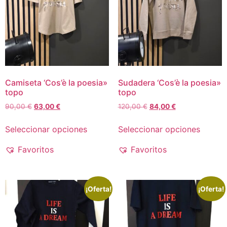
Camiseta ‘Cos’è la poesia»
Sudadera ‘Cos’è la poesia»
topo
topo
90,00
€
63,00
€
120,00
€
84,00
€
Seleccionar opciones
Seleccionar opciones
Favoritos
Favoritos
¡Oferta!
¡Oferta!