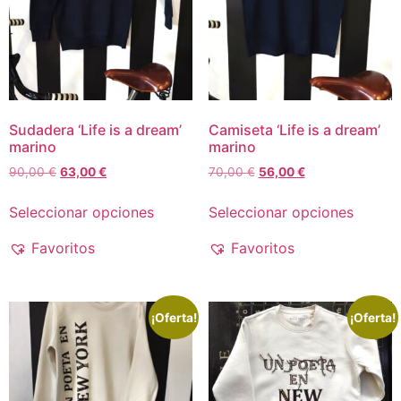
Sudadera ‘Life is a dream’
Camiseta ‘Life is a dream’
marino
marino
90,00
€
63,00
€
70,00
€
56,00
€
Seleccionar opciones
Seleccionar opciones
Favoritos
Favoritos
¡Oferta!
¡Oferta!