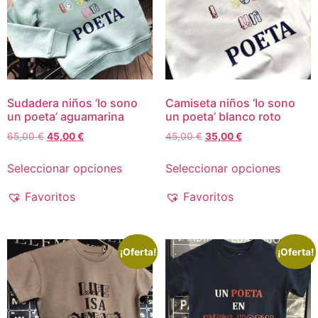
Sudadera niños ‘Io sono
Camiseta niños ‘Io sono
un poeta’ aguamarina
un poeta’ blanco roto
65,00
€
45,00
€
45,00
€
35,00
€
Seleccionar opciones
Seleccionar opciones
Favoritos
Favoritos
¡Oferta!
¡Oferta!