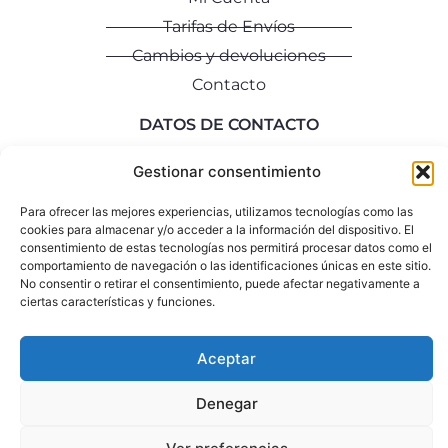
Tarifas de Envíos
Cambios y devoluciones
Contacto
DATOS DE CONTACTO
info@rociomozo.com
Gestionar consentimiento
+34 640 792 335
Para ofrecer las mejores experiencias, utilizamos tecnologías como las
cookies para almacenar y/o acceder a la información del dispositivo. El
consentimiento de estas tecnologías nos permitirá procesar datos como el
Aviso Legal
Política de Privacidad
Política de Cookies
comportamiento de navegación o las identificaciones únicas en este sitio.
No consentir o retirar el consentimiento, puede afectar negativamente a
copyright ©2026 rociomozo.com
ciertas características y funciones.
Aceptar
Denegar