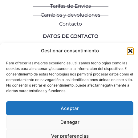
Tarifas de Envíos
Cambios y devoluciones
Contacto
DATOS DE CONTACTO
info@rociomozo.com
Gestionar consentimiento
+34 640 792 335
Para ofrecer las mejores experiencias, utilizamos tecnologías como las
cookies para almacenar y/o acceder a la información del dispositivo. El
consentimiento de estas tecnologías nos permitirá procesar datos como el
Aviso Legal
Política de Privacidad
Política de Cookies
comportamiento de navegación o las identificaciones únicas en este sitio.
No consentir o retirar el consentimiento, puede afectar negativamente a
copyright ©2026 rociomozo.com
ciertas características y funciones.
Aceptar
Denegar
Ver preferencias