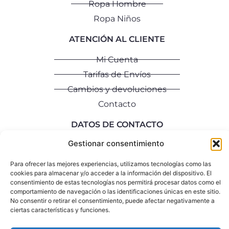
Ropa Hombre
Ropa Niños
ATENCIÓN AL CLIENTE
Mi Cuenta
Tarifas de Envíos
Cambios y devoluciones
Contacto
DATOS DE CONTACTO
Gestionar consentimiento
info@rociomozo.com
+34 640 792 335
Para ofrecer las mejores experiencias, utilizamos tecnologías como las
cookies para almacenar y/o acceder a la información del dispositivo. El
consentimiento de estas tecnologías nos permitirá procesar datos como el
Aviso Legal
Política de Privacidad
Política de Cookies
comportamiento de navegación o las identificaciones únicas en este sitio.
No consentir o retirar el consentimiento, puede afectar negativamente a
copyright ©2026 rociomozo.com
ciertas características y funciones.